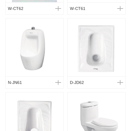
W-CT62
W-CT61
N-JN61
D-JD62